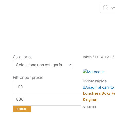
Ir
Búsque
de
al
product
contenido
Categorías
Inicio
/
ESCOLAR
/
Filtrar por precio
Precio
Precio
Vista rápida
mínimo
máximo
Añadir al carrito
Lonchera Doky F
Original
$
150.00
Filtrar