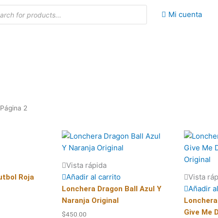
da
Mi cuenta
os
Inicio
Departamentos
Tienda
Tiendas oficiales
Contacto
 Página 2
Vista rápida
Añadir al carrito
Vista rá
utbol Roja
Añadir al
Lonchera Dragon Ball Azul Y
Naranja Original
Lonchera
Give Me 
$
450.00