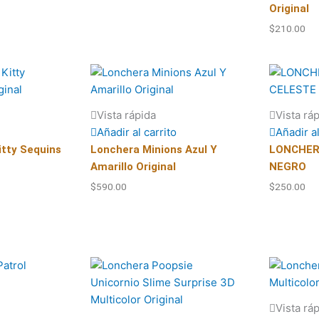
Original
$
210.00
Vista rápida
Vista rá
Añadir al carrito
Añadir al
itty Sequins
Lonchera Minions Azul Y
LONCHER
Amarillo Original
NEGRO
$
590.00
$
250.00
Vista rá