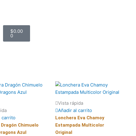
Carrito
$
0.00
0
Vista rápida
pida
Añadir al carrito
 carrito
Lonchera Eva Chamoy
 Dragón Chimuelo
Estampada Multicolor
Dragons Azul
Original