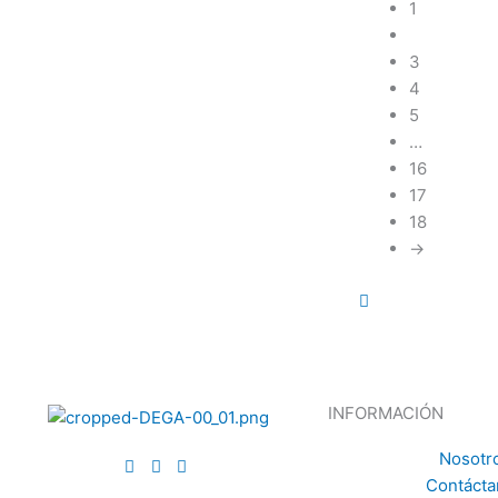
1
2
3
4
5
…
16
17
18
→
INFORMACIÓN
Nosotr
Contácta