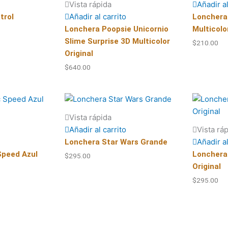
Vista rápida
Añadir al
Añadir al carrito
trol
Lonchera
Lonchera Poopsie Unicornio
Multicolo
Slime Surprise 3D Multicolor
$
210.00
Original
$
640.00
Vista rápida
Añadir al carrito
Vista rá
Añadir al
Lonchera Star Wars Grande
Speed Azul
Lonchera
$
295.00
Original
$
295.00