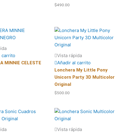
$
490.00
pida
 carrito
Vista rápida
Añadir al carrito
A MINNIE CELESTE
Lonchera My Little Pony
Unicorn Party 3D Multicolor
Original
$
500.00
pida
Vista rápida