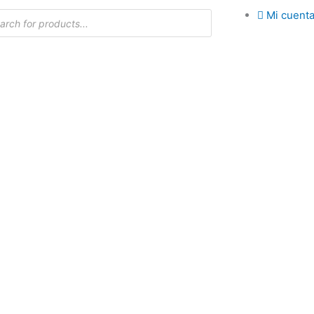
da
Mi cuent
os
Inicio
Departamentos
Tienda
Tiendas oficiales
Contacto