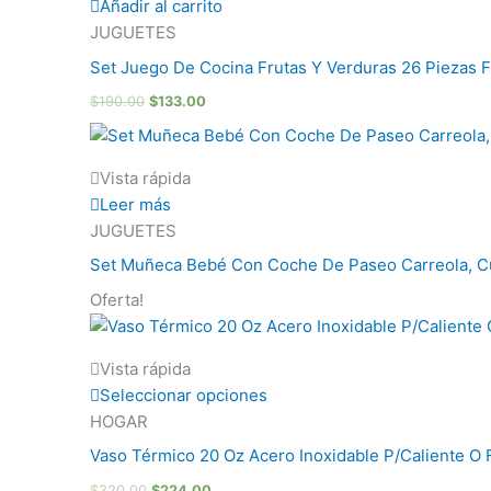
Añadir al carrito
$190.00.
$320.00.
$1,500.00.
$133.00.
$224.00.
$1,200.00.
JUGUETES
Set Juego De Cocina Frutas Y Verduras 26 Piezas 
$
190.00
$
133.00
Vista rápida
Leer más
JUGUETES
Set Muñeca Bebé Con Coche De Paseo Carreola, Cu
Oferta!
Vista rápida
Seleccionar opciones
HOGAR
Vaso Térmico 20 Oz Acero Inoxidable P/Caliente O F
$
320.00
$
224.00