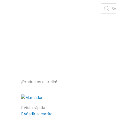
Ir
Búsque
al
de
product
contenido
¡Productos estrella!
Vista rápida
Añadir al carrito