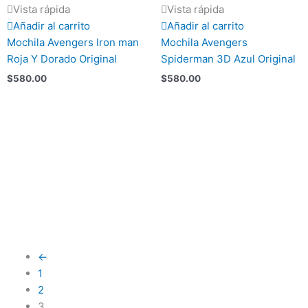
Vista rápida
Vista rápida
Añadir al carrito
Añadir al carrito
Mochila Avengers Iron man
Mochila Avengers
Roja Y Dorado Original
Spiderman 3D Azul Original
$
580.00
$
580.00
←
1
2
3