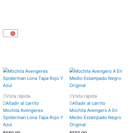
0
Carrito
Vista rápida
Vista rápida
Añadir al carrito
Añadir al carrito
Mochila Avengeres
Mochila Avengers A En
Spiderman Lona Tapa Rojo Y
Medio Estampado Negro
Azul
Original
$
580.00
$
550.00