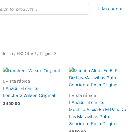
da
Mi cuenta
os
Inicio
Departamentos
Tienda
Tiendas oficiales
Contacto
Inicio
/
ESCOLAR
/ Página 3
recio
Vista rápida
áximo
Añadir al carrito
Lonchera Wilson Original
Vista rápida
Añadir al carrito
$
450.00
Mochila Alicia En El País De
Las Maravillas Gato
Sonriente Rosa Original
$
650.00