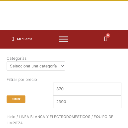
Ir
al
contenido
0
Carrito
Mi cuenta
Categorías
Filtrar por precio
Precio
Prec
mínimo
máx
Filtrar
Inicio
/
LINEA BLANCA Y ELECTRODOMESTICOS
/ EQUIPO DE
LIMPIEZA