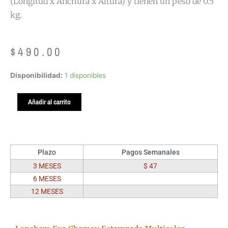
(Longitud x Anchura x Altura) y tienen un peso de 0.5
kg.
$
490.00
Lonchera
Disponibilidad:
1 disponibles
Eva
Chamoy
Añadir al carrito
Estampada
Multicolor
Original
cantidad
Plazo
Pagos Semanales
3 MESES
$ 47
6 MESES
12 MESES