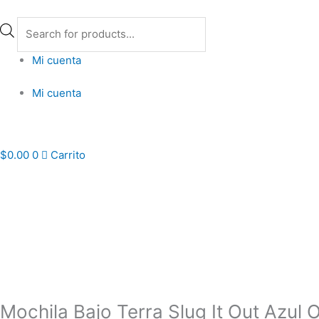
Ir
Búsqueda
al
de
contenido
productos
Mi cuenta
Mi cuenta
Inicio
$
0.00
0
Carrito
Mochila
Bajo
Terra
Slug
It
Out
Azul
Original
Mochila Bajo Terra Slug It Out Azul O