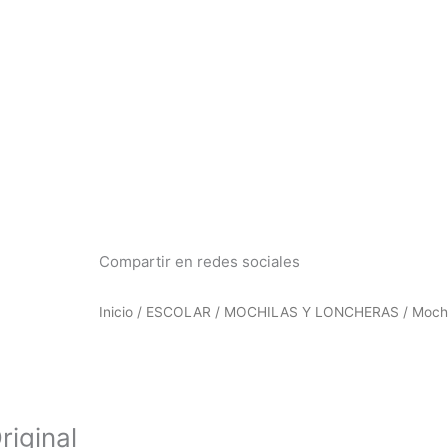
Departamentos
Tienda
Tiendas oficiales
C
Compartir en redes sociales
Inicio
/
ESCOLAR
/
MOCHILAS Y LONCHERAS
/ Mochi
riginal