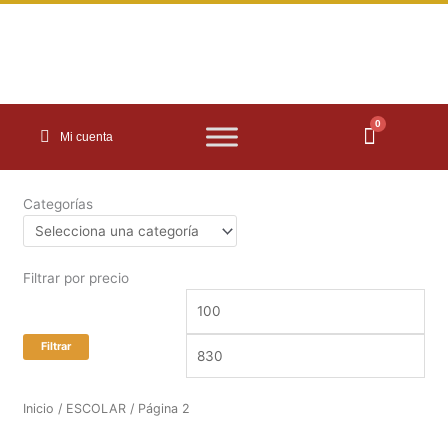
Ir
al
contenido
0
Carrito
Mi cuenta
Categorías
Filtrar por precio
Precio
Prec
mínimo
máx
Filtrar
Inicio
/
ESCOLAR
/ Página 2